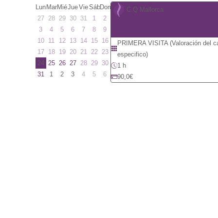
Lun
Mar
Mié
Jue
Vie
Sáb
Dom
C.Q Mallorca
27
28
29
30
31
1
2
3
4
5
6
7
8
9
10
11
12
13
14
15
16
PRIMERA VISITA (Valoración del cas
17
18
19
20
21
22
23
especifico)
24
25
26
27
28
29
30
1 h
31
1
2
3
4
5
6
90,0€